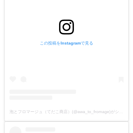
この投稿をInstagramで見る
泡とフロマージュ（てだこ商店）(@awa_to_fromage)がシェアした投稿