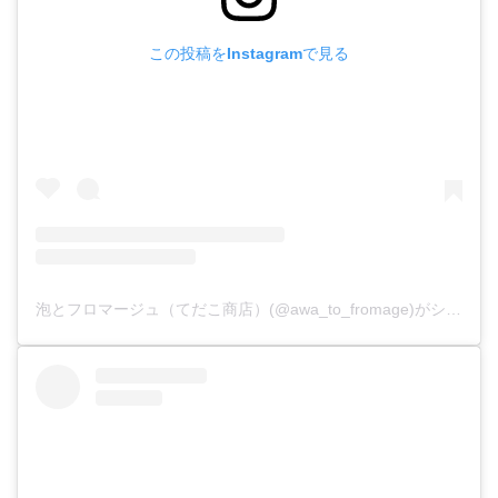
この投稿をInstagramで見る
泡とフロマージュ（てだこ商店）(@awa_to_fromage)がシェアした投稿