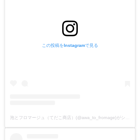
この投稿をInstagramで見る
泡とフロマージュ（てだこ商店）(@awa_to_fromage)がシェアした投稿