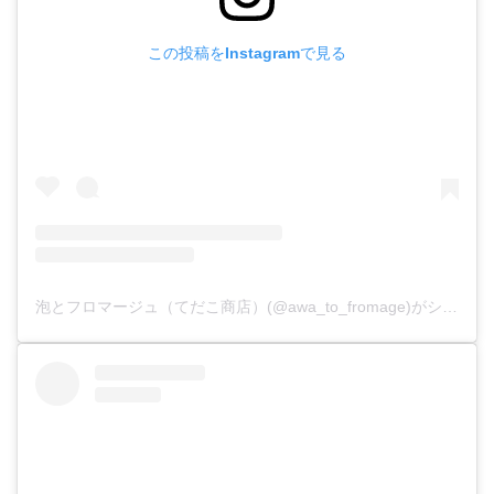
この投稿をInstagramで見る
泡とフロマージュ（てだこ商店）(@awa_to_fromage)がシェアした投稿